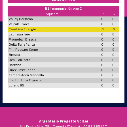
B2 femminile: Girone C
Squadra
P
G
Volley Bergamo
0
0
Valpala Evoca
0
0
Trentino Energie
0
0
Leonessa Iseo
0
0
Promoball Brescia
0
0
Delta Torrefranca
0
0
Tml Recoaro Como
0
0
Brescia
0
0
Real Calcinato
0
0
Barzanò
0
0
Duec Castelleone
0
0
Cartiera Adda Mandello
0
0
Electro Adda Olginate
0
0
Lurano 95
0
0
Argentario Progetto VolLei
Via Ponte Alto, 79 - Cognola (Trento) - 0461.985157