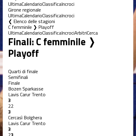
Ultima
Calendario
Classifica
Incroci
Girone regionale
Ultima
Calendario
Classifica
Incroci
Elenco delle stagioni
C femminile ❯ Playoff
Ultima
Calendario
Classifica
Incroci
Arbitri
Cerca
Finali: C femminile ❭
Playoff
Quarti di finale
Semifinali
Finale
Bozen Sparkasse
Lavis Carur Trento
3
2
2
3
Cercasì Bolghera
Lavis Carur Trento
3
2
3