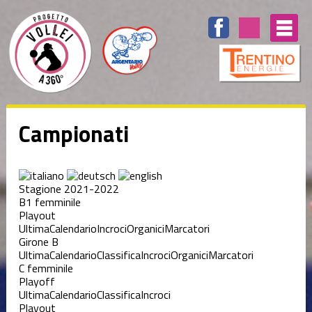
Campionati
Stagione 2021-2022
B1 femminile
Playout
Ultima
Calendario
Incroci
Organici
Marcatori
Girone B
Ultima
Calendario
Classifica
Incroci
Organici
Marcatori
C femminile
Playoff
Ultima
Calendario
Classifica
Incroci
Playout