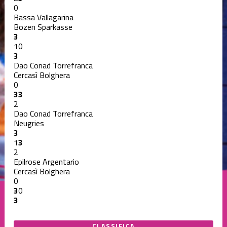
0
Bassa Vallagarina
Bozen Sparkasse
3
1
0
3
Dao Conad Torrefranca
Cercasì Bolghera
0
3
3
2
Dao Conad Torrefranca
Neugries
3
1
3
2
Epilrose Argentario
Cercasì Bolghera
0
3
0
3
CLASSIFICA