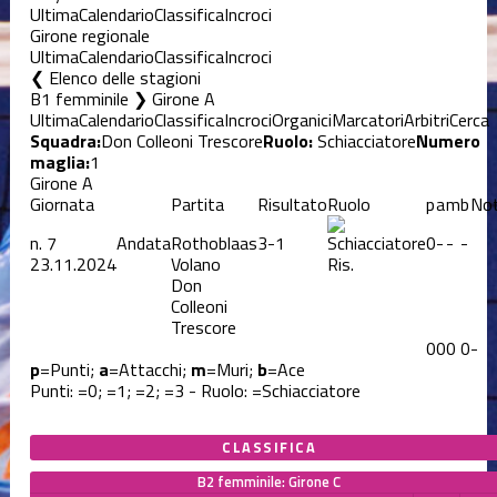
Ultima
Calendario
Classifica
Incroci
Girone regionale
Ultima
Calendario
Classifica
Incroci
Elenco delle stagioni
B1 femminile ❯ Girone A
Ultima
Calendario
Classifica
Incroci
Organici
Marcatori
Arbitri
Cerca
Squadra:
Don Colleoni Trescore
Ruolo:
Schiacciatore
Numero
maglia:
1
Girone A
Giornata
Partita
Risultato
Ruolo
p
a
m
b
No
n.
7
Andata
Rothoblaas
3-1
0
-
-
-
23.11.2024
Volano
Ris.
Don
Colleoni
Trescore
0
0
0
0
-
p
=Punti;
a
=Attacchi;
m
=Muri;
b
=Ace
Punti:
=0;
=1;
=2;
=3 - Ruolo:
=Schiacciatore
CLASSIFICA
B2 femminile: Girone C