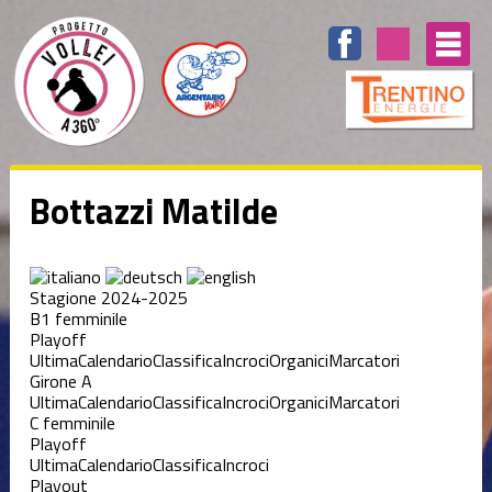
Bottazzi Matilde
Stagione 2024-2025
B1 femminile
Playoff
Ultima
Calendario
Classifica
Incroci
Organici
Marcatori
Girone A
Ultima
Calendario
Classifica
Incroci
Organici
Marcatori
C femminile
Playoff
Ultima
Calendario
Classifica
Incroci
Playout