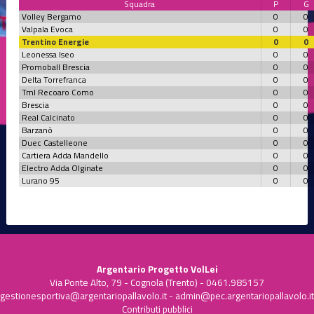
Squadra
P
G
Volley Bergamo
0
0
Valpala Evoca
0
0
Trentino Energie
0
0
Leonessa Iseo
0
0
Promoball Brescia
0
0
Delta Torrefranca
0
0
Tml Recoaro Como
0
0
Brescia
0
0
Real Calcinato
0
0
Barzanò
0
0
Duec Castelleone
0
0
Cartiera Adda Mandello
0
0
Electro Adda Olginate
0
0
Lurano 95
0
0
Argentario Progetto VolLei
Via Ponte Alto, 79 - Cognola (Trento) - 0461.985157
gestionesportiva@argentariopallavolo.it
-
admin@pec.argentariopallavolo.it
Contributi pubblici