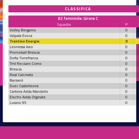
CLASSIFICA
B2 femminile: Girone C
Squadra
P
Volley Bergamo
0
Valpala Evoca
0
Trentino Energie
0
Leonessa Iseo
0
Promoball Brescia
0
Delta Torrefranca
0
Tml Recoaro Como
0
Brescia
0
Real Calcinato
0
Barzanò
0
Duec Castelleone
0
Cartiera Adda Mandello
0
Electro Adda Olginate
0
Lurano 95
0