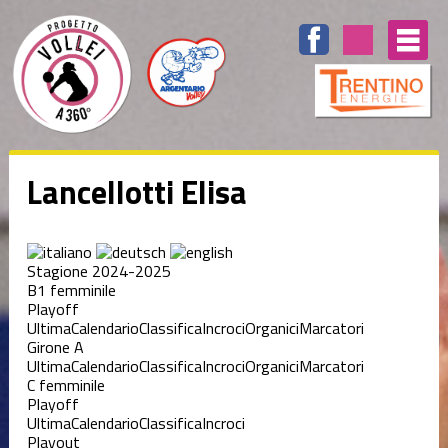
Lancellotti Elisa
Stagione 2024-2025
B1 femminile
Playoff
Ultima
Calendario
Classifica
Incroci
Organici
Marcatori
Girone A
Ultima
Calendario
Classifica
Incroci
Organici
Marcatori
C femminile
Playoff
Ultima
Calendario
Classifica
Incroci
Playout