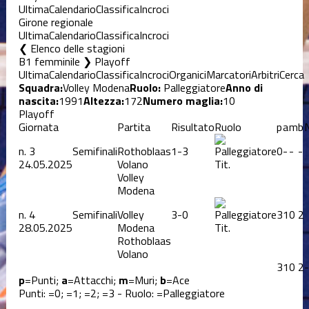
Ultima
Calendario
Classifica
Incroci
Girone regionale
Ultima
Calendario
Classifica
Incroci
Elenco delle stagioni
B1 femminile ❯ Playoff
Ultima
Calendario
Classifica
Incroci
Organici
Marcatori
Arbitri
Cerca
Squadra:
Volley Modena
Ruolo:
Palleggiatore
Anno di
nascita:
1991
Altezza:
172
Numero maglia:
10
Playoff
Giornata
Partita
Risultato
Ruolo
p
a
m
b
n.
3
Semifinali
Rothoblaas
1-3
0
-
-
-
24.05.2025
Volano
Tit.
Volley
Modena
n.
4
Semifinali
Volley
3-0
3
1
0
2
28.05.2025
Modena
Tit.
Rothoblaas
Volano
3
1
0
2
-
p
=Punti;
a
=Attacchi;
m
=Muri;
b
=Ace
Punti:
=0;
=1;
=2;
=3 - Ruolo:
=Palleggiatore