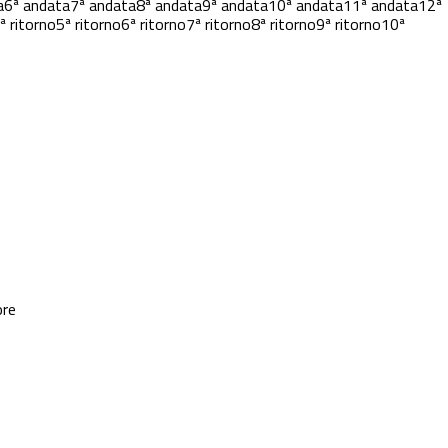
a
6ª andata
7ª andata
8ª andata
9ª andata
10ª andata
11ª andata
12ª
ª ritorno
5ª ritorno
6ª ritorno
7ª ritorno
8ª ritorno
9ª ritorno
10ª
ore