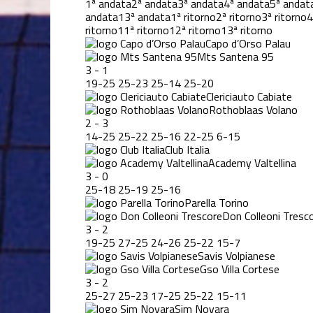
1ª andata
2ª andata
3ª andata
4ª andata
5ª andat
andata
13ª andata
1ª ritorno
2ª ritorno
3ª ritorno
4
ritorno
11ª ritorno
12ª ritorno
13ª ritorno
Capo d’Orso Palau
Mts Santena 95
3
-
1
19
-
25
25
-
23
25
-
14
25
-
20
Clericiauto Cabiate
Rothoblaas Volano
2
-
3
14
-
25
25
-
22
25
-
16
22
-
25
6
-
15
Club Italia
Academy Valtellina
3
-
0
25
-
18
25
-
19
25
-
16
Parella Torino
Don Colleoni Tresc
3
-
2
19
-
25
27
-
25
24
-
26
25
-
22
15
-
7
Savis Volpianese
Gso Villa Cortese
3
-
2
25
-
27
25
-
23
17
-
25
25
-
22
15
-
11
Sim Novara