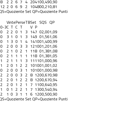
8
2
2
6
7
4
20
41
0
0,49
0,90
12
2
0
6
9
2
10
48
0
0,21
0,81
QS=Quoziente Set
QP=Quoziente Punti
Vinte
Perse
TB
Set
S
QS
QP
3
0-3
C
T
C
T
V
P
0
2
2
0
1
3
14
7
0
2,00
1,09
0
3
1
0
1
3
14
9
0
1,56
1,06
0
1
3
0
1
4
14
10
0
1,40
0,99
0
2
0
0
3
3
12
10
0
1,20
1,06
0
2
1
0
2
1
11
8
0
1,38
1,08
0
2
1
1
1
1
11
8
0
1,38
1,05
1
2
1
1
1
3
11
11
0
1,00
0,96
1
2
0
1
2
2
10
10
0
1,00
1,02
0
2
0
0
3
1
10
10
0
1,00
0,98
2
2
0
0
3
2
8
12
0
0,67
0,98
2
2
0
1
2
2
8
12
0
0,67
0,94
2
2
0
1
2
1
7
11
0
0,64
0,95
1
0
1
2
2
1
7
13
0
0,54
0,94
2
1
0
3
1
1
6
12
0
0,50
0,90
QS=Quoziente Set
QP=Quoziente Punti