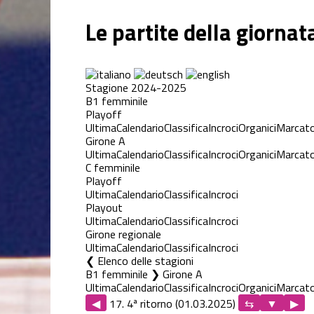
Le partite della giornat
Stagione 2024-2025
B1 femminile
Playoff
Ultima
Calendario
Classifica
Incroci
Organici
Marcato
Girone A
Ultima
Calendario
Classifica
Incroci
Organici
Marcato
C femminile
Playoff
Ultima
Calendario
Classifica
Incroci
Playout
Ultima
Calendario
Classifica
Incroci
Girone regionale
Ultima
Calendario
Classifica
Incroci
Elenco delle stagioni
B1 femminile ❯ Girone A
Ultima
Calendario
Classifica
Incroci
Organici
Marcato
◀
17. 4ª ritorno (01.03.2025)
▶