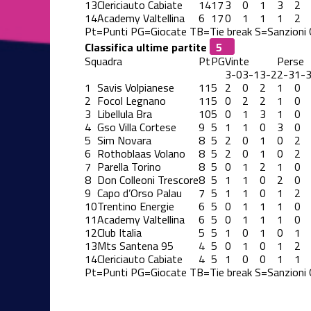
13
Clericiauto Cabiate
14
17
3
0
1
3
2
14
Academy Valtellina
6
17
0
1
1
1
2
Pt=Punti
PG=Giocate
TB=Tie break
S=Sanzioni
Classifica ultime partite
Squadra
Pt
PG
Vinte
Perse
3-0
3-1
3-2
2-3
1-
1
Savis Volpianese
11
5
2
0
2
1
0
2
Focol Legnano
11
5
0
2
2
1
0
3
Libellula Bra
10
5
0
1
3
1
0
4
Gso Villa Cortese
9
5
1
1
0
3
0
5
Sim Novara
8
5
2
0
1
0
2
6
Rothoblaas Volano
8
5
2
0
1
0
2
7
Parella Torino
8
5
0
1
2
1
0
8
Don Colleoni Trescore
8
5
1
1
0
2
0
9
Capo d’Orso Palau
7
5
1
1
0
1
2
10
Trentino Energie
6
5
0
1
1
1
0
11
Academy Valtellina
6
5
0
1
1
1
0
12
Club Italia
5
5
1
0
1
0
1
13
Mts Santena 95
4
5
0
1
0
1
2
14
Clericiauto Cabiate
4
5
1
0
0
1
1
Pt=Punti
PG=Giocate
TB=Tie break
S=Sanzioni