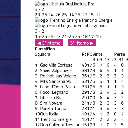
Libellula Bra
3
-
2
23
-
25
24
-
26
25
-
14
25
-
23
15
-
12
Trentino Energie
Focol Legnano
3
-
2
15
-
25
25
-
23
21
-
25
25
-
18
17
-
15
◀ 3ª ritorno
5ª ritorno ▶
Classifica
Squadra
Pt
PG
Vinte
Perse
3-0
3-1
3-2
2-3
1-
1
Gso Villa Cortese
43
17
6
7
0
4
0
2
Savis Volpianese
38
17
3
6
5
1
1
3
Rothoblaas Volano
36
17
8
2
2
2
3
4
Mts Santena 95
33
17
5
5
1
1
4
5
Capo d’Orso Palau
33
17
5
5
1
1
3
6
Focol Legnano
29
17
3
3
4
3
2
7
Libellula Bra
29
17
0
6
4
3
2
8
Sim Novara
24
17
3
2
3
3
6
9
Parella Torino
23
17
1
3
4
3
3
10
Club Italia
19
17
4
1
2
0
7
11
Trentino Energie
15
17
1
2
2
2
4
12
Don Colleoni Trescore
15
17
3
1
0
3
5