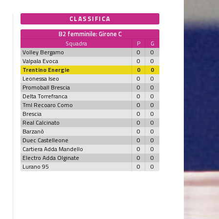
CLASSIFICA
B2 femminile: Girone C
Squadra
P
G
Volley Bergamo
0
0
Valpala Evoca
0
0
Trentino Energie
0
0
Leonessa Iseo
0
0
Promoball Brescia
0
0
Delta Torrefranca
0
0
Tml Recoaro Como
0
0
Brescia
0
0
Real Calcinato
0
0
Barzanò
0
0
Duec Castelleone
0
0
Cartiera Adda Mandello
0
0
Electro Adda Olginate
0
0
Lurano 95
0
0