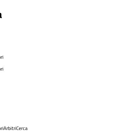
a
ri
ri
ri
Arbitri
Cerca