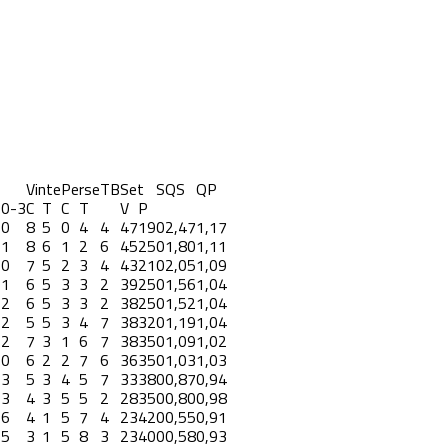
Vinte
Perse
TB
Set
S
QS
QP
3
0-3
C
T
C
T
V
P
0
8
5
0
4
4
47
19
0
2,47
1,17
1
8
6
1
2
6
45
25
0
1,80
1,11
0
7
5
2
3
4
43
21
0
2,05
1,09
1
6
5
3
3
2
39
25
0
1,56
1,04
2
6
5
3
3
2
38
25
0
1,52
1,04
2
5
5
3
4
7
38
32
0
1,19
1,04
2
7
3
1
6
7
38
35
0
1,09
1,02
0
6
2
2
7
6
36
35
0
1,03
1,03
3
5
3
4
5
7
33
38
0
0,87
0,94
3
4
3
5
5
2
28
35
0
0,80
0,98
6
4
1
5
7
4
23
42
0
0,55
0,91
5
3
1
5
8
3
23
40
0
0,58
0,93