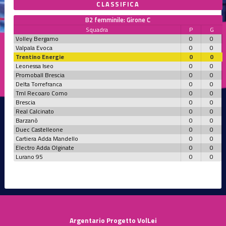
CLASSIFICA
B2 femminile: Girone C
Squadra
P
G
Volley Bergamo
0
0
Valpala Evoca
0
0
Trentino Energie
0
0
Leonessa Iseo
0
0
Promoball Brescia
0
0
Delta Torrefranca
0
0
Tml Recoaro Como
0
0
Brescia
0
0
Real Calcinato
0
0
Barzanò
0
0
Duec Castelleone
0
0
Cartiera Adda Mandello
0
0
Electro Adda Olginate
0
0
Lurano 95
0
0
Argentario Progetto VolLei