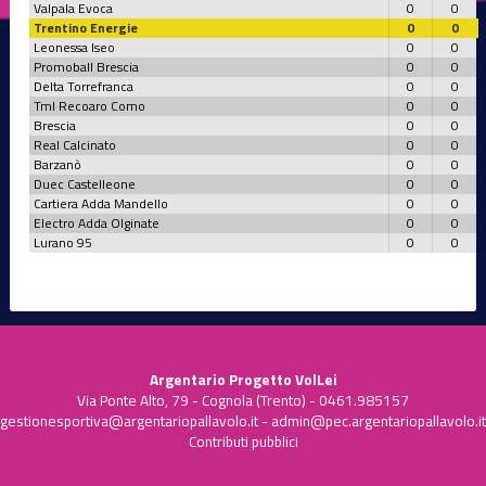
Valpala Evoca
0
0
Trentino Energie
0
0
Leonessa Iseo
0
0
Promoball Brescia
0
0
Delta Torrefranca
0
0
Tml Recoaro Como
0
0
Brescia
0
0
Real Calcinato
0
0
Barzanò
0
0
Duec Castelleone
0
0
Cartiera Adda Mandello
0
0
Electro Adda Olginate
0
0
Lurano 95
0
0
Argentario Progetto VolLei
Via Ponte Alto, 79 - Cognola (Trento) - 0461.985157
gestionesportiva@argentariopallavolo.it
-
admin@pec.argentariopallavolo.it
Contributi pubblici