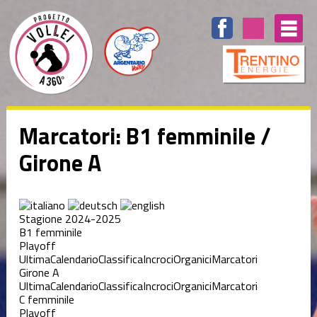
Marcatori: B1 femminile /
Girone A
Stagione 2024-2025
B1 femminile
Playoff
Ultima
Calendario
Classifica
Incroci
Organici
Marcatori
Girone A
Ultima
Calendario
Classifica
Incroci
Organici
Marcatori
C femminile
Playoff