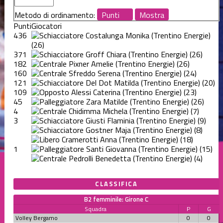
Metodo di ordinamento:
Punti
Giocatori
436
Costalunga Monika
(
Trentino Energie
)
(26)
371
Groff Chiara
(
Trentino Energie
)
(26)
182
Pixner Amelie
(
Trentino Energie
)
(26)
160
Sfreddo Serena
(
Trentino Energie
)
(24)
121
Del Dot Matilda
(
Trentino Energie
)
(20)
109
Alessi Caterina
(
Trentino Energie
)
(23)
45
Zara Matilde
(
Trentino Energie
)
(26)
4
Chidimma Michela
(
Trentino Energie
)
(7)
3
Giusti Flaminia
(
Trentino Energie
)
(9)
Gostner Maja
(
Trentino Energie
)
(8)
Cramerotti Anna
(
Trentino Energie
)
(18)
1
Santi Giovanna
(
Trentino Energie
)
(15)
Pedrolli Benedetta
(
Trentino Energie
)
(4)
CLASSIFICA
B2 femminile: Girone C
Squadra
P
G
Volley Bergamo
0
0