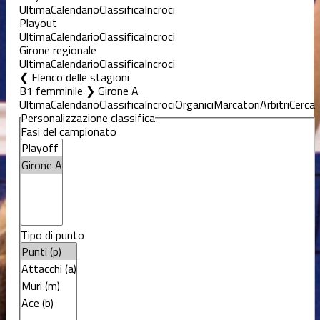
Ultima
Calendario
Classifica
Incroci
Playout
Ultima
Calendario
Classifica
Incroci
Girone regionale
Ultima
Calendario
Classifica
Incroci
Elenco delle stagioni
B1 femminile ❯ Girone A
Ultima
Calendario
Classifica
Incroci
Organici
Marcatori
Arbitri
Cerca
Personalizzazione classifica
Fasi del campionato
Tipo di punto