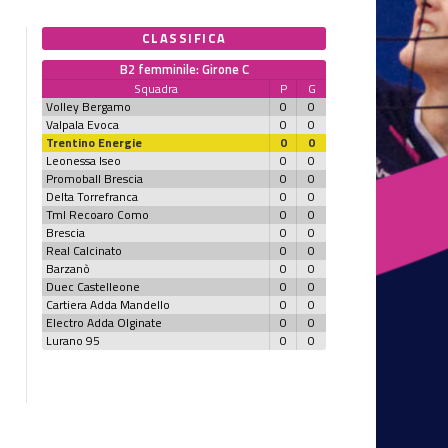
CLASSIFICA
B2 femminile: Girone C
Squadra
P
G
Volley Bergamo
0
0
Valpala Evoca
0
0
Trentino Energie
0
0
Leonessa Iseo
0
0
Promoball Brescia
0
0
Delta Torrefranca
0
0
Tml Recoaro Como
0
0
Brescia
0
0
Real Calcinato
0
0
Barzanò
0
0
Duec Castelleone
0
0
Cartiera Adda Mandello
0
0
Electro Adda Olginate
0
0
Lurano 95
0
0