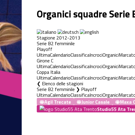
Organici squadre Serie
Stagione 2012-2013
Serie B2 femminile
Playoff
Ultima
Calendario
Classifica
Incroci
Organici
Marcato
Girone C
Ultima
Calendario
Classifica
Incroci
Organici
Marcato
Coppa Italia
Ultima
Calendario
Classifica
Incroci
Organici
Marcato
Elenco delle stagioni
Serie B2 femminile ❯ Playoff
Ultima
Calendario
Classifica
Incroci
Organici
Marcato
Agil Trecate
Junior Casale
Maxa O
Studio55 Ata Tre