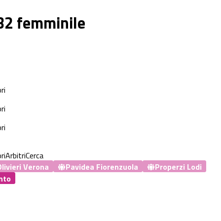
 B2 femminile
ri
ri
ri
ri
Arbitri
Cerca
livieri Verona
Pavidea Fiorenzuola
Properzi Lodi
nto