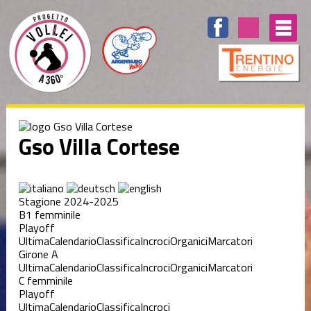
Gso Villa Cortese
Stagione 2024-2025
B1 femminile
Playoff
Ultima
Calendario
Classifica
Incroci
Organici
Marcatori
Girone A
Ultima
Calendario
Classifica
Incroci
Organici
Marcatori
C femminile
Playoff
Ultima
Calendario
Classifica
Incroci