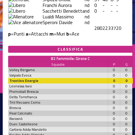
Franchi Aurora
nd
0
-
-
-
Sacchetti Benedetta
nd
0
-
-
-
Lualdi Massimo
nd
Speroni Davide
nd
280
223
37
20
p
=Punti
a
=Attacchi
m
=Muri
b
=Ace
CLASSIFICA
B2 femminile: Girone C
Squadra
P
G
Volley Bergamo
0
0
Valpala Evoca
0
0
Trentino Energie
0
0
Leonessa Iseo
0
0
Promoball Brescia
0
0
Delta Torrefranca
0
0
Tml Recoaro Como
0
0
Brescia
0
0
Real Calcinato
0
0
Barzanò
0
0
Duec Castelleone
0
0
Cartiera Adda Mandello
0
0
Electro Adda Olginate
0
0