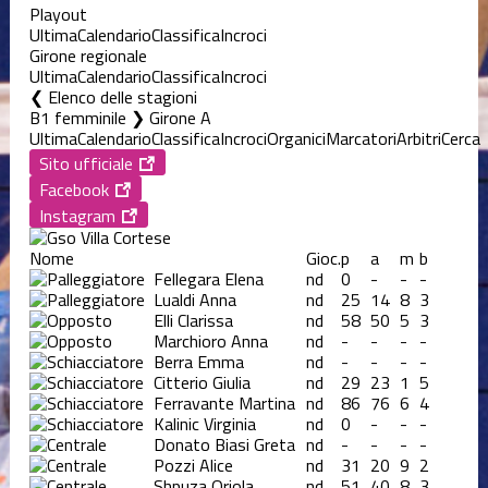
Playout
Ultima
Calendario
Classifica
Incroci
Girone regionale
Ultima
Calendario
Classifica
Incroci
Elenco delle stagioni
B1 femminile ❯ Girone A
Ultima
Calendario
Classifica
Incroci
Organici
Marcatori
Arbitri
Cerca
Sito ufficiale
Facebook
Instagram
Nome
Gioc.
p
a
m
b
Fellegara Elena
nd
0
-
-
-
Lualdi Anna
nd
25
14
8
3
Elli Clarissa
nd
58
50
5
3
Marchioro Anna
nd
-
-
-
-
Berra Emma
nd
-
-
-
-
Citterio Giulia
nd
29
23
1
5
Ferravante Martina
nd
86
76
6
4
Kalinic Virginia
nd
0
-
-
-
Donato Biasi Greta
nd
-
-
-
-
Pozzi Alice
nd
31
20
9
2
Shpuza Oriola
nd
51
40
8
3