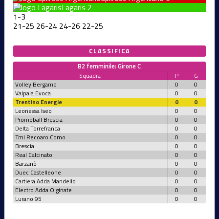
Lagaris
2
1
-
3
21
-
25
26
-
24
24
-
26
22
-
25
CLASSIFICA
B2 femminile: Girone C
Squadra
P
G
Volley Bergamo
0
0
Valpala Evoca
0
0
Trentino Energie
0
0
Leonessa Iseo
0
0
Promoball Brescia
0
0
Delta Torrefranca
0
0
Tml Recoaro Como
0
0
Brescia
0
0
Real Calcinato
0
0
Barzanò
0
0
Duec Castelleone
0
0
Cartiera Adda Mandello
0
0
Electro Adda Olginate
0
0
Lurano 95
0
0