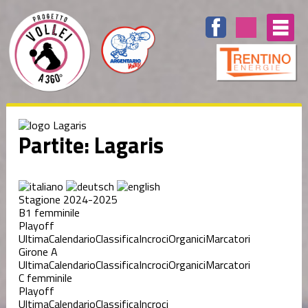
Partite: Lagaris
Stagione 2024-2025
B1 femminile
Playoff
Ultima
Calendario
Classifica
Incroci
Organici
Marcatori
Girone A
Ultima
Calendario
Classifica
Incroci
Organici
Marcatori
C femminile
Playoff
Ultima
Calendario
Classifica
Incroci