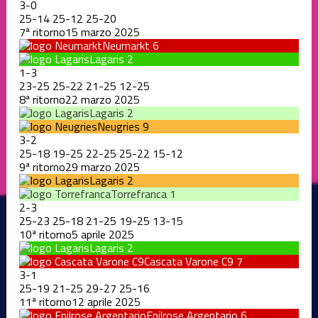
3
-
0
25
-
14
25
-
12
25
-
20
7ª ritorno
15 marzo 2025
Neumarkt
6
Lagaris
2
1
-
3
23
-
25
25
-
22
21
-
25
12
-
25
8ª ritorno
22 marzo 2025
Lagaris
2
Neugries
9
3
-
2
25
-
18
19
-
25
22
-
25
25
-
22
15
-
12
9ª ritorno
29 marzo 2025
Lagaris
2
Torrefranca
1
2
-
3
25
-
23
25
-
18
21
-
25
19
-
25
13
-
15
10ª ritorno
5 aprile 2025
Lagaris
2
Cascata Varone C9
7
3
-
1
25
-
19
21
-
25
29
-
27
25
-
16
11ª ritorno
12 aprile 2025
Epilrose Argentario
6