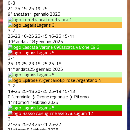
0
-
3
21
-
25
15
-
25
19
-
25
9ª andata
11 gennaio 2025
Torrefranca
1
Lagaris
3
3
-
2
25
-
23
16
-
25
25
-
15
16
-
25
15
-
11
10ª andata
18 gennaio 2025
Cascata Varone C9
6
Lagaris
5
3
-
1
25
-
19
25
-
23
18
-
25
25
-
18
11ª andata
25 gennaio 2025
Lagaris
5
Epilrose Argentario
4
3
-
2
19
-
25
25
-
18
20
-
25
25
-
19
15
-
13
C femminile ❭ Girone regionale ❭ Ritorno
1ª ritorno
1 febbraio 2025
Lagaris
5
Basso Ausugum
12
3
-
1
21
-
25
25
-
23
25
-
21
25
-
22
2ª ritorno
8 febbraio 2025