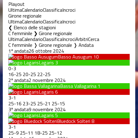
Playout
Ultima
Calendario
Classifica
Incroci
Girone regionale
Ultima
Calendario
Classifica
Incroci
Elenco delle stagioni
C femminile ❯ Girone regionale
Ultima
Calendario
Classifica
Incroci
Arbitri
Cerca
C femminile ❭ Girone regionale ❭ Andata
1ª andata
26 ottobre 2024
Basso Ausugum
10
Lagaris
3
0
-
3
16
-
25
20
-
25
22
-
25
2ª andata
2 novembre 2024
Bassa Vallagarina
1
Lagaris
6
3
-
1
25
-
16
23
-
25
25
-
21
25
-
15
3ª andata
9 novembre 2024
Lagaris
5
Bluedock Solteri
8
3
-
1
25
-
9
25
-
11
18
-
25
25
-
12