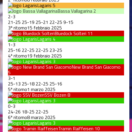
Lagaris
5
Bassa Vallagarina
2
2
-
3
21
-
25
25
-
19
25
-
21
22
-
25
9
-
15
3ª ritorno
15 febbraio 2025
Bluedock Solteri
11
Lagaris
4
1
-
3
25
-
16
22
-
25
22
-
25
23
-
25
4ª ritorno
19 febbraio 2025
Lagaris
3
New Brand San Giacomo
5
3
-
1
25
-
13
25
-
18
22
-
25
25
-
16
5ª ritorno
1 marzo 2025
SSV Bozen
8
Lagaris
3
0
-
3
24
-
26
18
-
25
22
-
25
6ª ritorno
8 marzo 2025
Lagaris
3
Tramin Raiffeisen
10