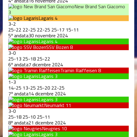
4ª andata
16 novembre 2024
New Brand San Giacomo
3
Lagaris
4
3
-
2
25
-
22
22
-
25
22
-
25
25
-
17
15
-
11
5ª andata
30 novembre 2024
Lagaris
4
SSV Bozen
8
3
-
0
25
-
13
25
-
18
25
-
22
6ª andata
7 dicembre 2024
Tramin Raiffeisen
8
Lagaris
3
1
-
3
14
-
25
13
-
25
25
-
20
22
-
25
7ª andata
14 dicembre 2024
Lagaris
3
Neumarkt
11
3
-
0
25
-
18
25
-
10
25
-
11
8ª andata
21 dicembre 2024
Neugries
10
Lagaris
3