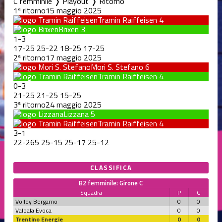
C femminile ❭ Playout ❭ Ritorno
1ª ritorno
15 maggio 2025
Tramin Raiffeisen
4
Brixen
3
1
-
3
17
-
25
25
-
22
18
-
25
17
-
25
2ª ritorno
17 maggio 2025
Mori S. Stefano
6
Tramin Raiffeisen
4
0
-
3
21
-
25
21
-
25
15
-
25
3ª ritorno
24 maggio 2025
Lizzana
5
Tramin Raiffeisen
4
3
-
1
22
-
265
25
-
15
25
-
17
25
-
12
CLASSIFICA
B2 femminile: Girone C
Squadra
P
G
Volley Bergamo
0
0
Valpala Evoca
0
0
Trentino Energie
0
0