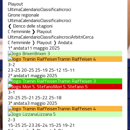
Playout
Ultima
Calendario
Classifica
Incroci
Girone regionale
Ultima
Calendario
Classifica
Incroci
Elenco delle stagioni
C femminile ❯ Playout
Ultima
Calendario
Classifica
Incroci
Arbitri
Cerca
C femminile ❭ Playout ❭ Andata
1ª andata
11 maggio 2025
Brixen
3
Tramin Raiffeisen
4
3
-
2
23
-
25
20
-
25
25
-
19
25
-
12
15
-
11
2ª andata
1 maggio 2025
Tramin Raiffeisen
3
Mori S. Stefano
5
3
-
1
20
-
25
25
-
21
25
-
22
25
-
18
3ª andata
3 maggio 2025
Tramin Raiffeisen
4
Lizzana
5
2
-
3
15
-
25
25
-
23
26
-
24
15
-
25
19
-
21