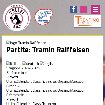
Partite: Tramin Raiffeisen
Stagione 2024-2025
B1 femminile
Playoff
Ultima
Calendario
Classifica
Incroci
Organici
Marcatori
Girone A
Ultima
Calendario
Classifica
Incroci
Organici
Marcatori
C femminile
Playoff
Ultima
Calendario
Classifica
Incroci