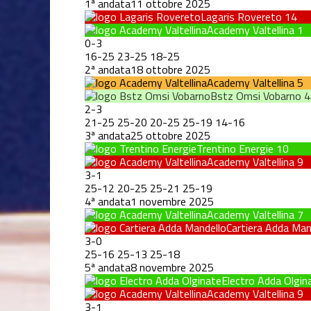
1ª andata
11 ottobre 2025
Lagaris Rovereto
14
Academy Valtellina
1
0
-
3
16
-
25
23
-
25
18
-
25
2ª andata
18 ottobre 2025
Academy Valtellina
5
Bstz Omsi Vobarno
4
2
-
3
21
-
25
25
-
20
20
-
25
25
-
19
14
-
16
3ª andata
25 ottobre 2025
Trentino Energie
10
Academy Valtellina
9
3
-
1
25
-
12
20
-
25
25
-
21
25
-
19
4ª andata
1 novembre 2025
Academy Valtellina
7
Cartiera Adda Man
3
-
0
25
-
16
25
-
13
25
-
18
5ª andata
8 novembre 2025
Electro Adda Olgin
Academy Valtellina
9
3
-
1