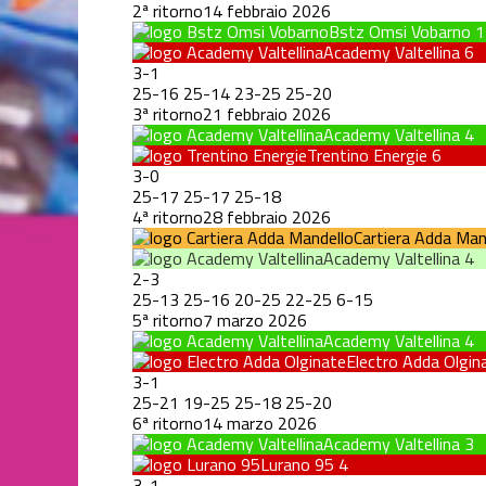
2ª ritorno
14 febbraio 2026
Bstz Omsi Vobarno
1
Academy Valtellina
6
3
-
1
25
-
16
25
-
14
23
-
25
25
-
20
3ª ritorno
21 febbraio 2026
Academy Valtellina
4
Trentino Energie
6
3
-
0
25
-
17
25
-
17
25
-
18
4ª ritorno
28 febbraio 2026
Cartiera Adda Man
Academy Valtellina
4
2
-
3
25
-
13
25
-
16
20
-
25
22
-
25
6
-
15
5ª ritorno
7 marzo 2026
Academy Valtellina
4
Electro Adda Olgin
3
-
1
25
-
21
19
-
25
25
-
18
25
-
20
6ª ritorno
14 marzo 2026
Academy Valtellina
3
Lurano 95
4
3
-
1