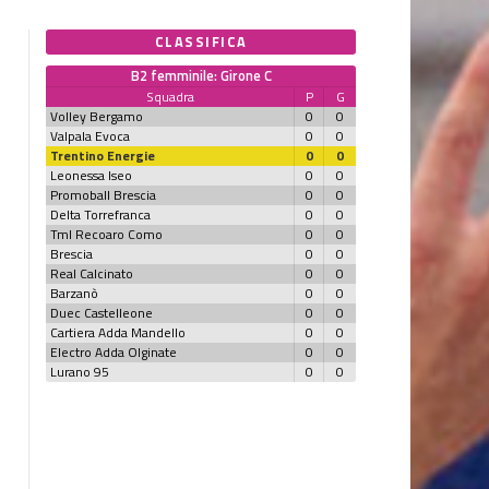
CLASSIFICA
B2 femminile: Girone C
Squadra
P
G
Volley Bergamo
0
0
Valpala Evoca
0
0
Trentino Energie
0
0
Leonessa Iseo
0
0
Promoball Brescia
0
0
Delta Torrefranca
0
0
Tml Recoaro Como
0
0
Brescia
0
0
Real Calcinato
0
0
Barzanò
0
0
Duec Castelleone
0
0
Cartiera Adda Mandello
0
0
Electro Adda Olginate
0
0
Lurano 95
0
0