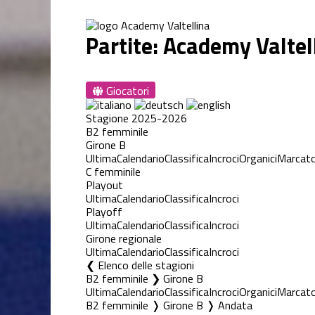
Partite: Academy Valtel
Giocatori
Stagione 2025-2026
B2 femminile
Girone B
Ultima
Calendario
Classifica
Incroci
Organici
Marcato
C femminile
Playout
Ultima
Calendario
Classifica
Incroci
Playoff
Ultima
Calendario
Classifica
Incroci
Girone regionale
Ultima
Calendario
Classifica
Incroci
Elenco delle stagioni
B2 femminile ❯ Girone B
Ultima
Calendario
Classifica
Incroci
Organici
Marcato
B2 femminile ❭ Girone B ❭ Andata