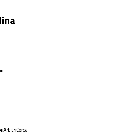
lina
ri
ri
Arbitri
Cerca