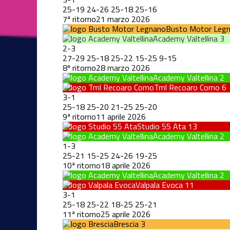
25
-
19
24
-
26
25
-
18
25
-
16
7ª ritorno
21 marzo 2026
Busto Motor Leg
Academy Valtellina
3
2
-
3
27
-
29
25
-
18
25
-
22
15
-
25
9
-
15
8ª ritorno
28 marzo 2026
Academy Valtellina
2
Tml Recoaro Como
6
3
-
1
25
-
18
25
-
20
21
-
25
25
-
20
9ª ritorno
11 aprile 2026
Studio 55 Ata
13
Academy Valtellina
2
1
-
3
25
-
21
15
-
25
24
-
26
19
-
25
10ª ritorno
18 aprile 2026
Academy Valtellina
2
Valpala Evoca
11
3
-
1
25
-
18
25
-
22
18
-
25
25
-
21
11ª ritorno
25 aprile 2026
Brescia
3