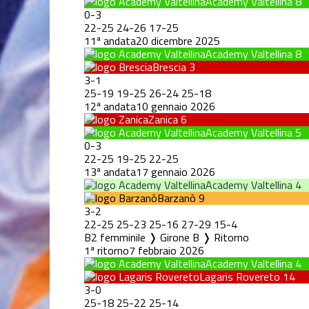
Academy Valtellina
8
0
-
3
22
-
25
24
-
26
17
-
25
11ª andata
20 dicembre 2025
Academy Valtellina
8
Brescia
3
3
-
1
25
-
19
19
-
25
26
-
24
25
-
18
12ª andata
10 gennaio 2026
Zanica
6
Academy Valtellina
5
0
-
3
22
-
25
19
-
25
22
-
25
13ª andata
17 gennaio 2026
Academy Valtellina
4
Barzanò
9
3
-
2
22
-
25
25
-
23
25
-
16
27
-
29
15
-
4
B2 femminile ❭ Girone B ❭ Ritorno
1ª ritorno
7 febbraio 2026
Academy Valtellina
4
Lagaris Rovereto
14
3
-
0
25
-
18
25
-
22
25
-
14