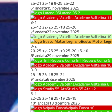
25
-
21
25
-
18
9
-
25
25
-
22
6ª andata
15 novembre 2025
Lurano 95
2
Academy Valtellina
11
3
-
1
25
-
12
22
-
25
25
-
18
25
-
20
7ª andata
22 novembre 2025
Academy Valtellina
10
Busto Motor Leg
3
-
2
20
-
25
17
-
25
25
-
19
25
-
20
15
-
10
8ª andata
29 novembre 2025
Tml Recoaro Como
5
Academy Valtellina
10
3
-
0
25
-
15
25
-
18
25
-
21
9ª andata
6 dicembre 2025
Academy Valtellina
8
Studio 55 Ata
12
3
-
1
22
-
25
25
-
18
25
-
19
25
-
15
10ª andata
13 dicembre 2025
Valpala Evoca
10