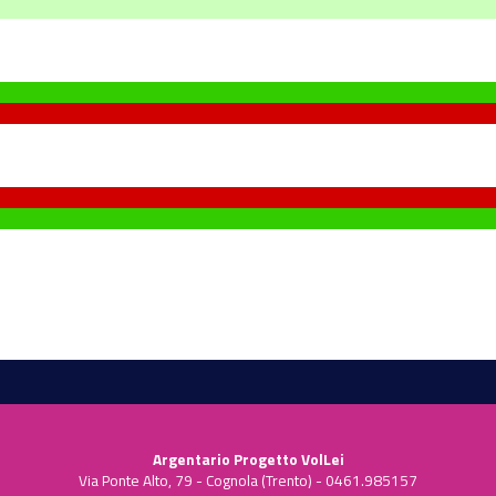
Argentario Progetto VolLei
Via Ponte Alto, 79 - Cognola (Trento) - 0461.985157