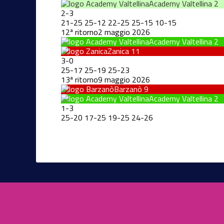
Academy Valtellina
2
2
-
3
21
-
25
25
-
12
22
-
25
25
-
15
10
-
15
12ª ritorno
2 maggio 2026
Academy Valtellina
2
Zanica
11
3
-
0
25
-
17
25
-
19
25
-
23
13ª ritorno
9 maggio 2026
Barzanò
9
Academy Valtellina
2
1
-
3
25
-
20
17
-
25
19
-
25
24
-
26