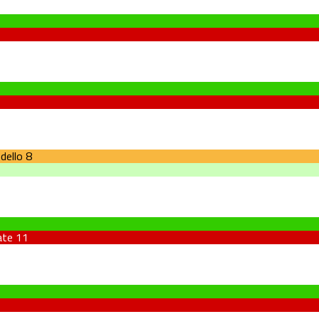
dello
8
ate
11