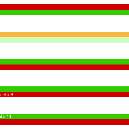
dello
8
ate
11