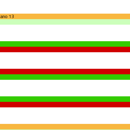
nano
13