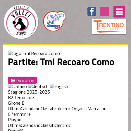
Partite: Tml Recoaro Como
Giocatori
Stagione 2025-2026
B2 femminile
Girone B
Ultima
Calendario
Classifica
Incroci
Organici
Marcatori
C femminile
Playout
Ultima
Calendario
Classifica
Incroci
Playoff