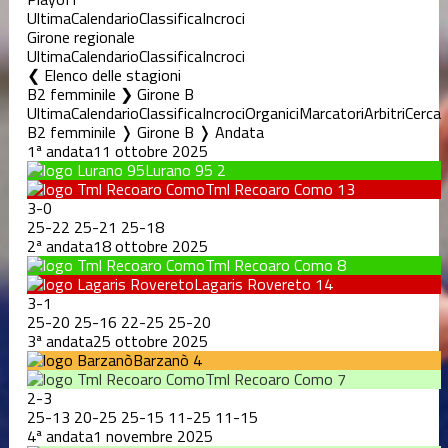
Ultima
Calendario
Classifica
Incroci
Girone regionale
Ultima
Calendario
Classifica
Incroci
Elenco delle stagioni
B2 femminile ❯ Girone B
Ultima
Calendario
Classifica
Incroci
Organici
Marcatori
Arbitri
Cerca
B2 femminile ❭ Girone B ❭ Andata
1ª andata
11 ottobre 2025
Lurano 95
2
Tml Recoaro Como
13
3
-
0
25
-
22
25
-
21
25
-
18
2ª andata
18 ottobre 2025
Tml Recoaro Como
8
Lagaris Rovereto
14
3
-
1
25
-
20
25
-
16
22
-
25
25
-
20
3ª andata
25 ottobre 2025
Barzanò
4
Tml Recoaro Como
7
2
-
3
25
-
13
20
-
25
25
-
15
11
-
25
11
-
15
4ª andata
1 novembre 2025