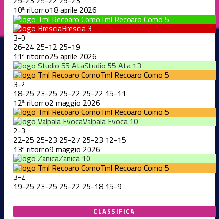
25
-
23
25
-
22
25
-
23
10ª ritorno
18 aprile 2026
Tml Recoaro Como
5
Brescia
3
3
-
0
26
-
24
25
-
12
25
-
19
11ª ritorno
25 aprile 2026
Studio 55 Ata
13
Tml Recoaro Como
5
3
-
2
18
-
25
23
-
25
25
-
22
25
-
22
15
-
11
12ª ritorno
2 maggio 2026
Tml Recoaro Como
5
Valpala Evoca
10
2
-
3
22
-
25
25
-
23
25
-
27
25
-
23
12
-
15
13ª ritorno
9 maggio 2026
Zanica
10
Tml Recoaro Como
5
3
-
2
19
-
25
23
-
25
25
-
22
25
-
18
15
-
9
CLASSIFICA