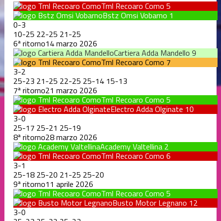
Tml Recoaro Como
5
Bstz Omsi Vobarno
1
0
-
3
10
-
25
22
-
25
21
-
25
6ª ritorno
14 marzo 2026
Cartiera Adda Mandello
9
Tml Recoaro Como
7
3
-
2
25
-
23
21
-
25
22
-
25
25
-
14
15
-
13
7ª ritorno
21 marzo 2026
Tml Recoaro Como
5
Electro Adda Olginate
10
3
-
0
25
-
17
25
-
21
25
-
19
8ª ritorno
28 marzo 2026
Academy Valtellina
2
Tml Recoaro Como
6
3
-
1
25
-
18
25
-
20
21
-
25
25
-
20
9ª ritorno
11 aprile 2026
Tml Recoaro Como
5
Busto Motor Legnano
12
3
-
0