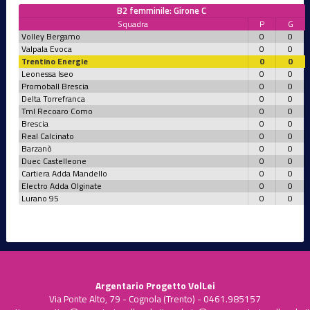
B2 femminile: Girone C
Squadra
P
G
Volley Bergamo
0
0
Valpala Evoca
0
0
Trentino Energie
0
0
Leonessa Iseo
0
0
Promoball Brescia
0
0
Delta Torrefranca
0
0
Tml Recoaro Como
0
0
Brescia
0
0
Real Calcinato
0
0
Barzanò
0
0
Duec Castelleone
0
0
Cartiera Adda Mandello
0
0
Electro Adda Olginate
0
0
Lurano 95
0
0
Argentario Progetto VolLei
Via Ponte Alto, 79 - Cognola (Trento) - 0461.985157