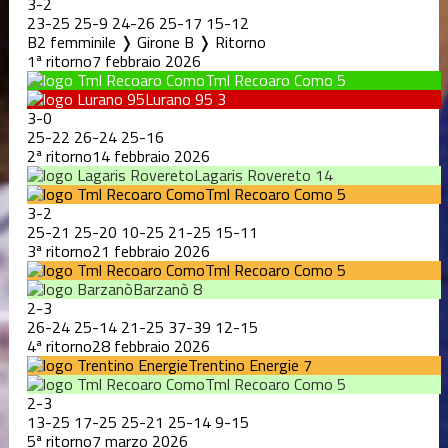
3
-
2
23
-
25
25
-
9
24
-
26
25
-
17
15
-
12
B2 femminile ❭ Girone B ❭ Ritorno
1ª ritorno
7 febbraio 2026
Tml Recoaro Como
5
Lurano 95
3
3
-
0
25
-
22
26
-
24
25
-
16
2ª ritorno
14 febbraio 2026
Lagaris Rovereto
14
Tml Recoaro Como
5
3
-
2
25
-
21
25
-
20
10
-
25
21
-
25
15
-
11
3ª ritorno
21 febbraio 2026
Tml Recoaro Como
5
Barzanò
8
2
-
3
26
-
24
25
-
14
21
-
25
37
-
39
12
-
15
4ª ritorno
28 febbraio 2026
Trentino Energie
7
Tml Recoaro Como
5
2
-
3
13
-
25
17
-
25
25
-
21
25
-
14
9
-
15
5ª ritorno
7 marzo 2026