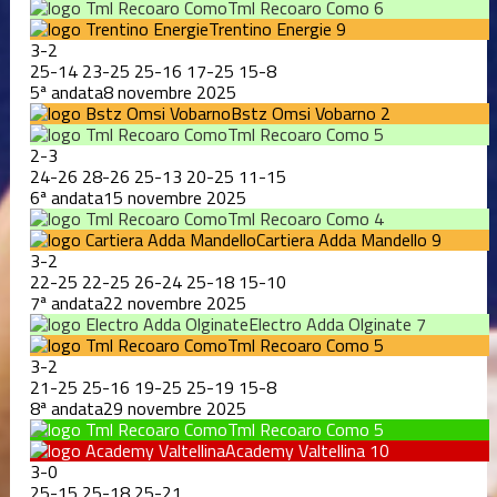
Tml Recoaro Como
6
Trentino Energie
9
3
-
2
25
-
14
23
-
25
25
-
16
17
-
25
15
-
8
5ª andata
8 novembre 2025
Bstz Omsi Vobarno
2
Tml Recoaro Como
5
2
-
3
24
-
26
28
-
26
25
-
13
20
-
25
11
-
15
6ª andata
15 novembre 2025
Tml Recoaro Como
4
Cartiera Adda Mandello
9
3
-
2
22
-
25
22
-
25
26
-
24
25
-
18
15
-
10
7ª andata
22 novembre 2025
Electro Adda Olginate
7
Tml Recoaro Como
5
3
-
2
21
-
25
25
-
16
19
-
25
25
-
19
15
-
8
8ª andata
29 novembre 2025
Tml Recoaro Como
5
Academy Valtellina
10
3
-
0
25
-
15
25
-
18
25
-
21