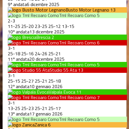
9ª andata
6 dicembre 2025
Busto Motor Legnano
13
Tml Recoaro Como
5
2
-
3
11
-
25
25
-
20
23
-
25
25
-
12
13
-
15
10ª andata
13 dicembre 2025
Brescia
2
Tml Recoaro Como
6
3
-
1
25
-
18
25
-
16
24
-
26
25
-
21
11ª andata
20 dicembre 2025
Tml Recoaro Como
5
Studio 55 Ata
13
3
-
1
25
-
15
25
-
27
25
-
21
25
-
18
12ª andata
10 gennaio 2026
Valpala Evoca
11
Tml Recoaro Como
7
3
-
1
13
-
25
25
-
23
25
-
21
25
-
17
13ª andata
17 gennaio 2026
Tml Recoaro Como
5
Zanica
6