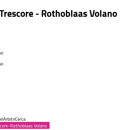
 Trescore - Rothoblaas Volano
ri
ri
ri
Arbitri
Cerca