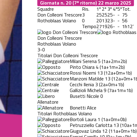
Giornata n. 20 (7ª ritorno)
22 marzo 2025
Squadre
Ris.
1º
2º
3º
4º
5º
Tot.
Don Colleoni Trescore
3
25
25
25
-
-
75
Rothoblaas Volano
0
20
13
23
-
-
56
Tempo
27
19
26
-
-
1h12'
Don Colleoni Trescore
Rothoblaas Volano
3-0
Titolari Don Colleoni Trescore
Milani Serena
5
(1a+2m+2b)
Pinto Chiara
4
(1a+1m+2b)
Rossi Noemi
13
(12a+0m+1b)
Manzoni Matilde
13
(12a+0m+1b
Cecchi Ilenia
3
(2a+0m+1b)
Gallizioli Michela
9
(7a+1m+1b)
Busetti Nicole
0
Allenatore
Bonetti Alice
Titolari Rothoblaas Volano
Bortoli Laura
1
(1a+0m+0b)
Petruzziello Carlotta
13
(10a+1
Giugovaz Linda
12
(11a+0m+1b)
Ferrari Camilla
10
(9a+1m+0b)