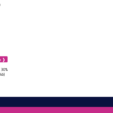
)
a ❱
- 30%
4b)