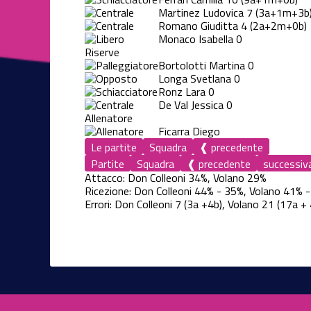
Martinez Ludovica
7
(3a+1m+3b
Romano Giuditta
4
(2a+2m+0b)
Monaco Isabella
0
Riserve
Bortolotti Martina
0
Longa Svetlana
0
Ronz Lara
0
De Val Jessica
0
Allenatore
Ficarra Diego
Le partite
Squadra
❰ precedente
Partite
Squadra
❰ precedente
successiv
Attacco: Don Colleoni 34%, Volano 29%
Ricezione: Don Colleoni 44% - 35%, Volano 41% 
Errori: Don Colleoni 7 (3a +4b), Volano 21 (17a + 