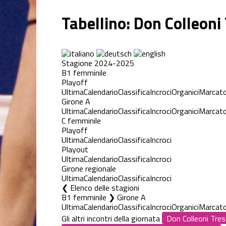
Tabellino: Don Colleoni
Stagione 2024-2025
B1 femminile
Playoff
Ultima
Calendario
Classifica
Incroci
Organici
Marcato
Girone A
Ultima
Calendario
Classifica
Incroci
Organici
Marcato
C femminile
Playoff
Ultima
Calendario
Classifica
Incroci
Playout
Ultima
Calendario
Classifica
Incroci
Girone regionale
Ultima
Calendario
Classifica
Incroci
Elenco delle stagioni
B1 femminile ❯ Girone A
Ultima
Calendario
Classifica
Incroci
Organici
Marcato
Gli altri incontri della giornata