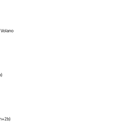
)
m+2b)