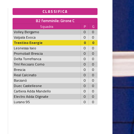
CLASSIFICA
B2 femminile: Girone C
Squadra
P
G
Volley Bergamo
0
0
Valpala Evoca
0
0
Trentino Energie
0
0
Leonessa Iseo
0
0
Promoball Brescia
0
0
Delta Torrefranca
0
0
Tml Recoaro Como
0
0
Brescia
0
0
Real Calcinato
0
0
Barzanò
0
0
Duec Castelleone
0
0
Cartiera Adda Mandello
0
0
Electro Adda Olginate
0
0
Lurano 95
0
0