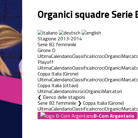
Organici squadre Serie
Stagione 2013-2014
Serie B2 femminile
Girone D
Ultima
Calendario
Classifica
Incroci
Organici
Marcato
Playoff
Ultima
Calendario
Classifica
Incroci
Organici
Marcato
Coppa Italia (Girone)
Ultima
Calendario
Classifica
Incroci
Organici
Marcato
Coppa Italia (ottavi)
Ultima
Calendario
Incroci
Organici
Marcatori
Elenco delle stagioni
Serie B2 femminile ❯ Coppa Italia (Girone)
Ultima
Calendario
Classifica
Incroci
Organici
Marcato
B-Com Argentario