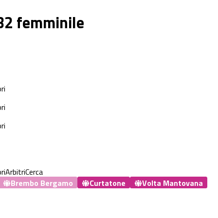
 B2 femminile
ri
ri
ri
ri
Arbitri
Cerca
Brembo Bergamo
Curtatone
Volta Mantovana