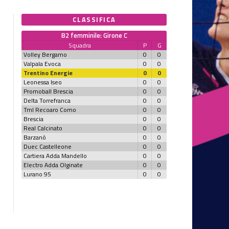
CLASSIFICA
B2 femminile: Girone C
Squadra
P
G
Volley Bergamo
0
0
Valpala Evoca
0
0
Trentino Energie
0
0
Leonessa Iseo
0
0
Promoball Brescia
0
0
Delta Torrefranca
0
0
Tml Recoaro Como
0
0
Brescia
0
0
Real Calcinato
0
0
Barzanò
0
0
Duec Castelleone
0
0
Cartiera Adda Mandello
0
0
Electro Adda Olginate
0
0
Lurano 95
0
0