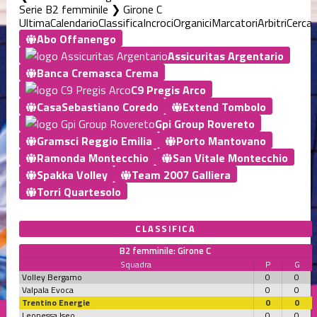
Serie B2 femminile ❯ Girone C
Ultima
Calendario
Classifica
Incroci
Organici
Marcatori
Arbitri
Cerca
Abo Offanengo
Assicuritas Argentario
Banca Cremasca Crema
C9 Pregis Arco
CasaSebastiano Coredo
Extend Tombolo
Gpi Group Rovereto
Gramsci Reggio Emilia
Porto Mantovano
Ramonda Montecchio
San Vitale Montecchio
Spakka Volley
Team 2007 Galliera
Torri Quartesolo
CLASSIFICA
B2 femminile: Girone C
Squadra
P
G
Volley Bergamo
0
0
Valpala Evoca
0
0
Trentino Energie
0
0
Leonessa Iseo
0
0