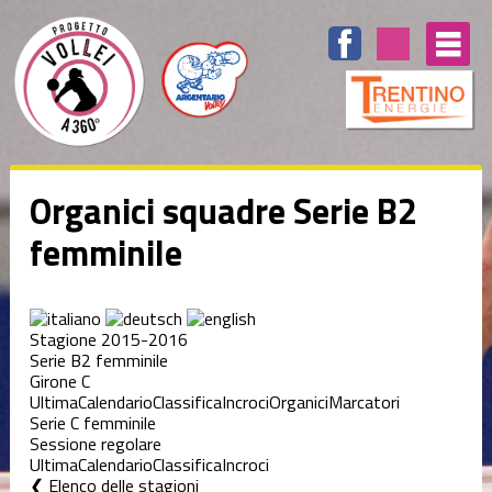
Organici squadre Serie B2
femminile
Stagione 2015-2016
Serie B2 femminile
Girone C
Ultima
Calendario
Classifica
Incroci
Organici
Marcatori
Serie C femminile
Sessione regolare
Ultima
Calendario
Classifica
Incroci
Elenco delle stagioni