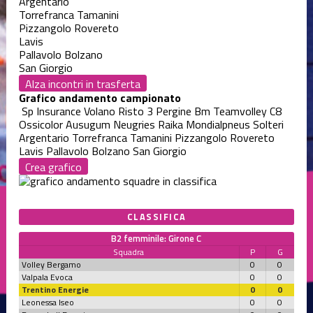
Argentario
Torrefranca Tamanini
Pizzangolo Rovereto
Lavis
Pallavolo Bolzano
San Giorgio
Alza incontri in trasferta
Grafico andamento campionato
Sp Insurance Volano
Risto 3 Pergine
Bm Teamvolley C8
Ossicolor Ausugum
Neugries Raika
Mondialpneus Solteri
Argentario
Torrefranca Tamanini
Pizzangolo Rovereto
Lavis
Pallavolo Bolzano
San Giorgio
Crea grafico
CLASSIFICA
B2 femminile: Girone C
Squadra
P
G
Volley Bergamo
0
0
Valpala Evoca
0
0
Trentino Energie
0
0
Leonessa Iseo
0
0