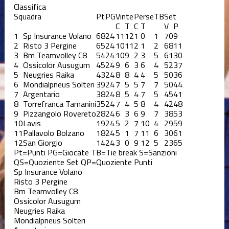
Classifica
Squadra
Pt
PG
Vinte
Perse
TB
Set
C
T
C
T
V
P
1
Sp Insurance Volano
68
24
11
12
1
0
1
70
9
2
Risto 3 Pergine
65
24
10
11
2
1
2
68
11
3
Bm Teamvolley C8
54
24
10
9
2
3
5
61
30
4
Ossicolor Ausugum
45
24
9
6
3
6
4
52
37
5
Neugries Raika
43
24
8
8
4
4
5
50
36
6
Mondialpneus Solteri
39
24
7
5
5
7
7
50
44
7
Argentario
38
24
8
5
4
7
5
45
41
8
Torrefranca Tamanini
35
24
7
4
5
8
4
42
48
9
Pizzangolo Rovereto
28
24
6
3
6
9
7
38
53
10
Lavis
19
24
5
2
7
10
4
29
59
11
Pallavolo Bolzano
18
24
5
1
7
11
6
30
61
12
San Giorgio
14
24
3
0
9
12
5
23
65
Pt=Punti
PG=Giocate
TB=Tie break
S=Sanzioni
QS=Quoziente Set
QP=Quoziente Punti
Sp Insurance Volano
Risto 3 Pergine
Bm Teamvolley C8
Ossicolor Ausugum
Neugries Raika
Mondialpneus Solteri