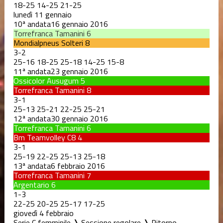
18
-
25
14
-
25
21
-
25
lunedì 11 gennaio
10ª andata
16 gennaio 2016
Torrefranca Tamanini
6
Mondialpneus Solteri
8
3
-
2
25
-
16
18
-
25
25
-
18
14
-
25
15
-
8
11ª andata
23 gennaio 2016
Ossicolor Ausugum
5
Torrefranca Tamanini
8
3
-
1
25
-
13
25
-
21
22
-
25
25
-
21
12ª andata
30 gennaio 2016
Torrefranca Tamanini
6
Bm Teamvolley C8
4
3
-
1
25
-
19
22
-
25
25
-
13
25
-
18
13ª andata
6 febbraio 2016
Torrefranca Tamanini
7
Argentario
6
1
-
3
22
-
25
20
-
25
25
-
17
17
-
25
giovedì 4 febbraio
Serie C femminile ❭ Sessione regolare ❭ Ritorno