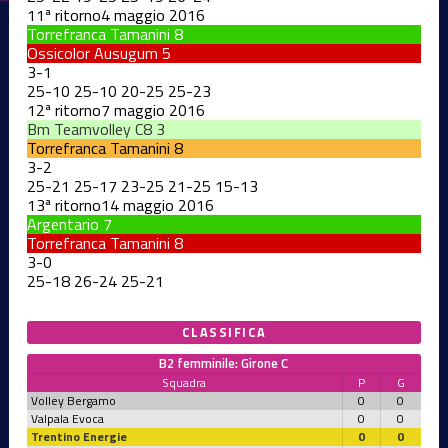
11ª ritorno
4 maggio 2016
Torrefranca Tamanini
8
Ossicolor Ausugum
5
3
-
1
25
-
10
25
-
10
20
-
25
25
-
23
12ª ritorno
7 maggio 2016
Bm Teamvolley C8
3
Torrefranca Tamanini
8
3
-
2
25
-
21
25
-
17
23
-
25
21
-
25
15
-
13
13ª ritorno
14 maggio 2016
Argentario
7
Torrefranca Tamanini
8
3
-
0
25
-
18
26
-
24
25
-
21
CLASSIFICA
B2 femminile: Girone C
Squadra
P
G
Volley Bergamo
0
0
Valpala Evoca
0
0
Trentino Energie
0
0