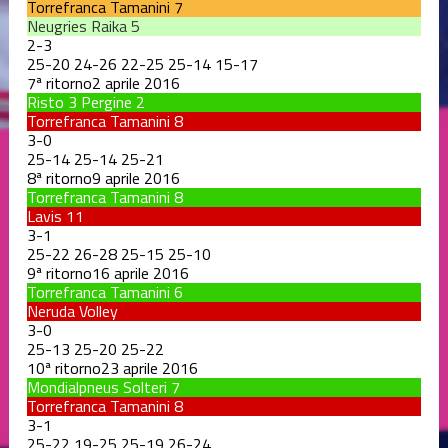
Torrefranca Tamanini
7
Neugries Raika
5
2
-
3
25
-
20
24
-
26
22
-
25
25
-
14
15
-
17
7ª ritorno
2 aprile 2016
Risto 3 Pergine
2
Torrefranca Tamanini
8
3
-
0
25
-
14
25
-
14
25
-
21
8ª ritorno
9 aprile 2016
Torrefranca Tamanini
8
Lavis
11
3
-
1
25
-
22
26
-
28
25
-
15
25
-
10
9ª ritorno
16 aprile 2016
Torrefranca Tamanini
6
Neruda Volley
3
-
0
25
-
13
25
-
20
25
-
22
10ª ritorno
23 aprile 2016
Mondialpneus Solteri
7
Torrefranca Tamanini
8
3
-
1
25
-
22
19
-
25
25
-
19
26
-
24