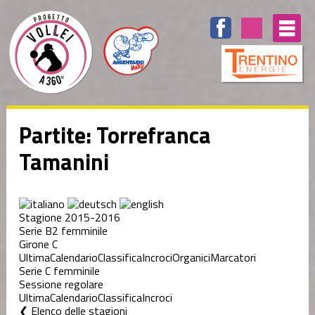
Partite: Torrefranca
Tamanini
Stagione 2015-2016
Serie B2 femminile
Girone C
Ultima
Calendario
Classifica
Incroci
Organici
Marcatori
Serie C femminile
Sessione regolare
Ultima
Calendario
Classifica
Incroci
Elenco delle stagioni