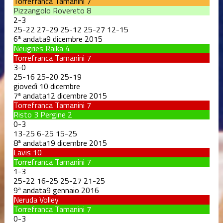
Torrefranca Tamanini
7
Pizzangolo Rovereto
8
2
-
3
25
-
22
27
-
29
25
-
12
25
-
27
12
-
15
6ª andata
9 dicembre 2015
Neugries Raika
4
Torrefranca Tamanini
7
3
-
0
25
-
16
25
-
20
25
-
19
giovedì 10 dicembre
7ª andata
12 dicembre 2015
Torrefranca Tamanini
7
Risto 3 Pergine
2
0
-
3
13
-
25
6
-
25
15
-
25
8ª andata
19 dicembre 2015
Lavis
10
Torrefranca Tamanini
7
1
-
3
25
-
22
16
-
25
25
-
27
21
-
25
9ª andata
9 gennaio 2016
Neruda Volley
Torrefranca Tamanini
7
0
-
3