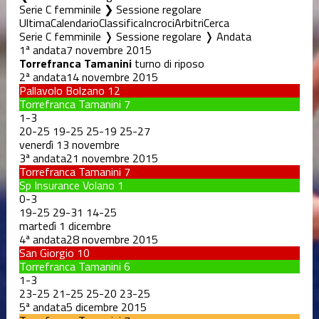
Serie C femminile ❯ Sessione regolare
Ultima
Calendario
Classifica
Incroci
Arbitri
Cerca
Serie C femminile ❭ Sessione regolare ❭ Andata
1ª andata
7 novembre 2015
Torrefranca Tamanini
turno di riposo
2ª andata
14 novembre 2015
Pallavolo Bolzano
12
Torrefranca Tamanini
7
1
-
3
20
-
25
19
-
25
25
-
19
25
-
27
venerdì 13 novembre
3ª andata
21 novembre 2015
Torrefranca Tamanini
7
Sp Insurance Volano
1
0
-
3
19
-
25
29
-
31
14
-
25
martedì 1 dicembre
4ª andata
28 novembre 2015
San Giorgio
10
Torrefranca Tamanini
6
1
-
3
23
-
25
21
-
25
25
-
20
23
-
25
5ª andata
5 dicembre 2015