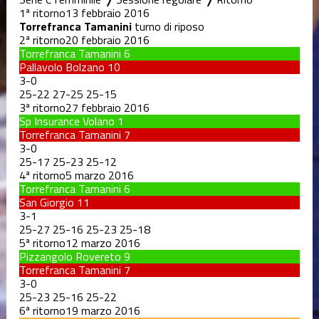
1ª ritorno
13 febbraio 2016
Torrefranca Tamanini
turno di riposo
2ª ritorno
20 febbraio 2016
Torrefranca Tamanini
6
Pallavolo Bolzano
10
3
-
0
25
-
22
27
-
25
25
-
15
3ª ritorno
27 febbraio 2016
Sp Insurance Volano
1
Torrefranca Tamanini
7
3
-
0
25
-
17
25
-
23
25
-
12
4ª ritorno
5 marzo 2016
Torrefranca Tamanini
6
San Giorgio
11
3
-
1
25
-
27
25
-
16
25
-
23
25
-
18
5ª ritorno
12 marzo 2016
Pizzangolo Rovereto
9
Torrefranca Tamanini
7
3
-
0
25
-
23
25
-
16
25
-
22
6ª ritorno
19 marzo 2016