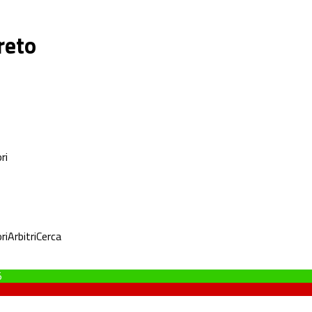
reto
ri
ri
Arbitri
Cerca
5