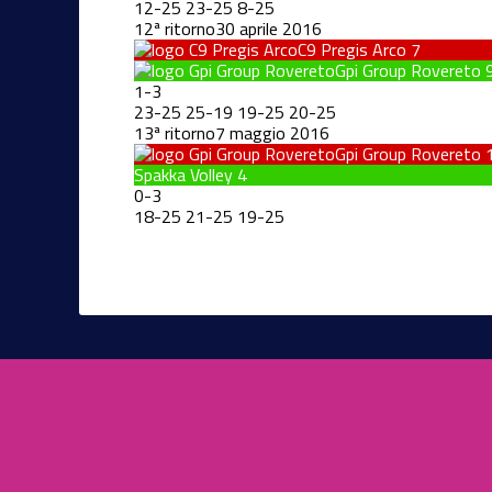
12
-
25
23
-
25
8
-
25
12ª ritorno
30 aprile 2016
C9 Pregis Arco
7
Gpi Group Rovereto
1
-
3
23
-
25
25
-
19
19
-
25
20
-
25
13ª ritorno
7 maggio 2016
Gpi Group Rovereto
Spakka Volley
4
0
-
3
18
-
25
21
-
25
19
-
25