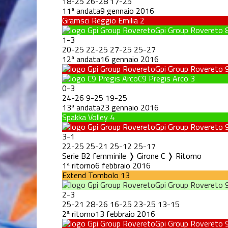
18
-
25
26
-
28
17
-
25
11ª andata
9 gennaio 2016
Gramsci Reggio Emilia
2
Gpi Group Rovereto
1
-
3
20
-
25
22
-
25
27
-
25
25
-
27
12ª andata
16 gennaio 2016
Gpi Group Rovereto
C9 Pregis Arco
3
0
-
3
24
-
26
9
-
25
19
-
25
13ª andata
23 gennaio 2016
Spakka Volley
4
Gpi Group Rovereto
3
-
1
22
-
25
25
-
21
25
-
12
25
-
17
Serie B2 femminile ❭ Girone C ❭ Ritorno
1ª ritorno
6 febbraio 2016
Extend Tombolo
13
Gpi Group Rovereto
2
-
3
25
-
21
28
-
26
16
-
25
23
-
25
13
-
15
2ª ritorno
13 febbraio 2016
Gpi Group Rovereto