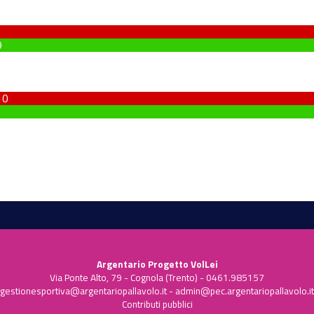
9
10
Argentario Progetto VolLei
Via Ponte Alto, 79 - Cognola (Trento) - 0461.985157
gestionesportiva@argentariopallavolo.it
-
admin@pec.argentariopallavolo.it
Contributi pubblici