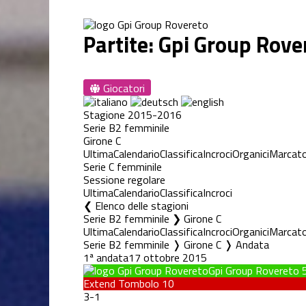
Partite: Gpi Group Rove
Giocatori
Stagione 2015-2016
Serie B2 femminile
Girone C
Ultima
Calendario
Classifica
Incroci
Organici
Marcato
Serie C femminile
Sessione regolare
Ultima
Calendario
Classifica
Incroci
Elenco delle stagioni
Serie B2 femminile ❯ Girone C
Ultima
Calendario
Classifica
Incroci
Organici
Marcato
Serie B2 femminile ❭ Girone C ❭ Andata
1ª andata
17 ottobre 2015
Gpi Group Rovereto
Extend Tombolo
10
3
-
1