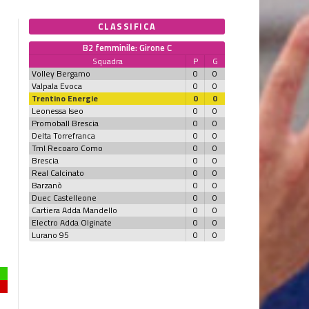
CLASSIFICA
B2 femminile: Girone C
Squadra
P
G
Volley Bergamo
0
0
Valpala Evoca
0
0
Trentino Energie
0
0
Leonessa Iseo
0
0
Promoball Brescia
0
0
Delta Torrefranca
0
0
Tml Recoaro Como
0
0
Brescia
0
0
Real Calcinato
0
0
Barzanò
0
0
Duec Castelleone
0
0
Cartiera Adda Mandello
0
0
Electro Adda Olginate
0
0
Lurano 95
0
0