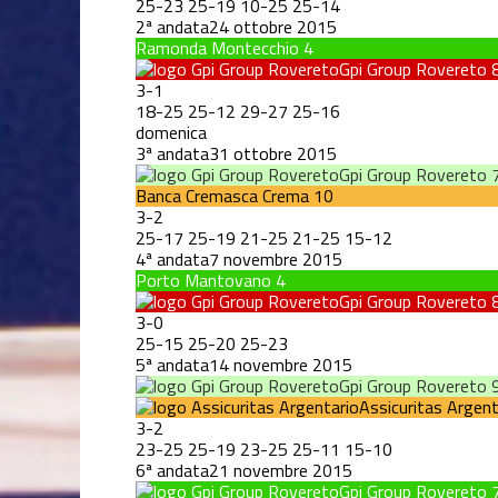
25
-
23
25
-
19
10
-
25
25
-
14
2ª andata
24 ottobre 2015
Ramonda Montecchio
4
Gpi Group Rovereto
3
-
1
18
-
25
25
-
12
29
-
27
25
-
16
domenica
3ª andata
31 ottobre 2015
Gpi Group Rovereto
Banca Cremasca Crema
10
3
-
2
25
-
17
25
-
19
21
-
25
21
-
25
15
-
12
4ª andata
7 novembre 2015
Porto Mantovano
4
Gpi Group Rovereto
3
-
0
25
-
15
25
-
20
25
-
23
5ª andata
14 novembre 2015
Gpi Group Rovereto
Assicuritas Argent
3
-
2
23
-
25
25
-
19
23
-
25
25
-
11
15
-
10
6ª andata
21 novembre 2015
Gpi Group Rovereto