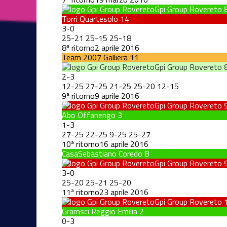
Gpi Group Rovereto
Torri Quartesolo
14
3
-
0
25
-
21
25
-
15
25
-
18
8ª ritorno
2 aprile 2016
Team 2007 Galliera
11
Gpi Group Rovereto
2
-
3
12
-
25
27
-
25
21
-
25
25
-
20
12
-
15
9ª ritorno
9 aprile 2016
Gpi Group Rovereto
Abo Offanengo
3
1
-
3
27
-
25
22
-
25
9
-
25
25
-
27
10ª ritorno
16 aprile 2016
CasaSebastiano Coredo
8
Gpi Group Rovereto
3
-
0
25
-
20
25
-
21
25
-
20
11ª ritorno
23 aprile 2016
Gpi Group Rovereto
Gramsci Reggio Emilia
2
0
-
3