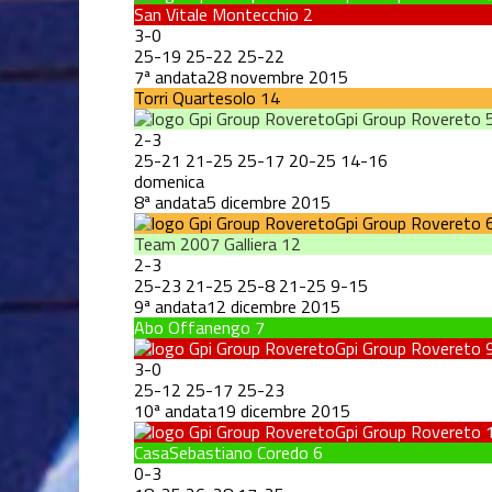
San Vitale Montecchio
2
3
-
0
25
-
19
25
-
22
25
-
22
7ª andata
28 novembre 2015
Torri Quartesolo
14
Gpi Group Rovereto
2
-
3
25
-
21
21
-
25
25
-
17
20
-
25
14
-
16
domenica
8ª andata
5 dicembre 2015
Gpi Group Rovereto
Team 2007 Galliera
12
2
-
3
25
-
23
21
-
25
25
-
8
21
-
25
9
-
15
9ª andata
12 dicembre 2015
Abo Offanengo
7
Gpi Group Rovereto
3
-
0
25
-
12
25
-
17
25
-
23
10ª andata
19 dicembre 2015
Gpi Group Rovereto
CasaSebastiano Coredo
6
0
-
3