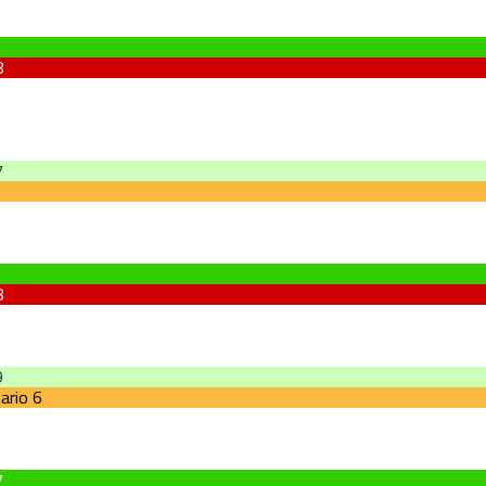
8
7
8
9
ario
6
7