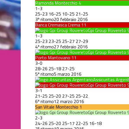
Ramonda Montecchio
4
1
-
3
25
-
23
16
-
25
10
-
25
21
-
25
3ª ritorno
20 febbraio 2016
Banca Cremasca Crema
11
Gpi Group Rovereto
1
-
3
25
-
23
23
-
25
25
-
27
27
-
29
4ª ritorno
27 febbraio 2016
Gpi Group Rovereto
Porto Mantovano
11
3
-
0
28
-
26
25
-
18
27
-
25
5ª ritorno
5 marzo 2016
Assicuritas Argent
Gpi Group Rovereto
3
-
1
21
-
25
25
-
20
27
-
25
25
-
22
6ª ritorno
12 marzo 2016
San Vitale Montecchio
1
Gpi Group Rovereto
2
-
3
24
-
26
25
-
20
25
-
17
22
-
25
16
-
18
7ª ritorno
19 marzo 2016