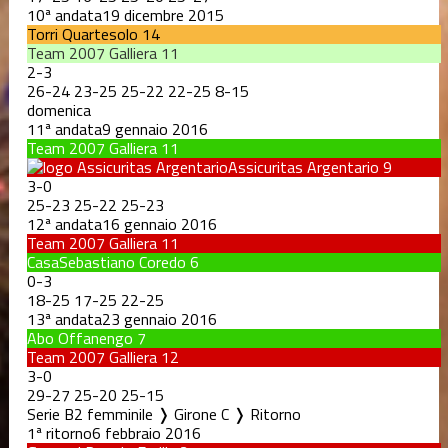
10ª andata
19 dicembre 2015
Torri Quartesolo
14
Team 2007 Galliera
11
2
-
3
26
-
24
23
-
25
25
-
22
22
-
25
8
-
15
domenica
11ª andata
9 gennaio 2016
Team 2007 Galliera
11
Assicuritas Argentario
9
3
-
0
25
-
23
25
-
22
25
-
23
12ª andata
16 gennaio 2016
Team 2007 Galliera
11
CasaSebastiano Coredo
6
0
-
3
18
-
25
17
-
25
22
-
25
13ª andata
23 gennaio 2016
Abo Offanengo
7
Team 2007 Galliera
12
3
-
0
29
-
27
25
-
20
25
-
15
Serie B2 femminile ❭ Girone C ❭ Ritorno
1ª ritorno
6 febbraio 2016