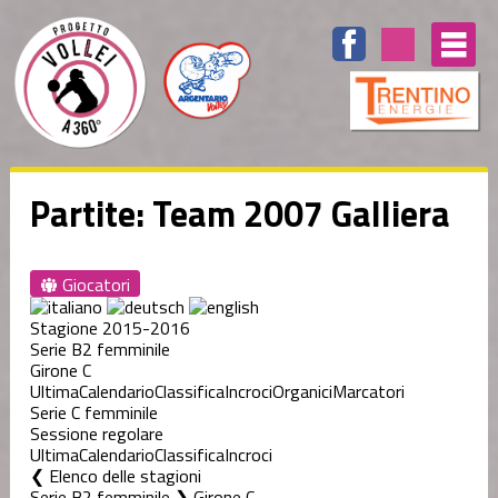
Partite: Team 2007 Galliera
Giocatori
Stagione 2015-2016
Serie B2 femminile
Girone C
Ultima
Calendario
Classifica
Incroci
Organici
Marcatori
Serie C femminile
Sessione regolare
Ultima
Calendario
Classifica
Incroci
Elenco delle stagioni
Serie B2 femminile ❯ Girone C