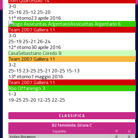
Torri Quartesolo
14
3
-
0
25
-
16
25
-
12
25
-
20
11ª ritorno
23 aprile 2016
Assicuritas Argentario
6
Team 2007 Galliera
11
3
-
0
25
-
19
25
-
21
26
-
24
12ª ritorno
30 aprile 2016
CasaSebastiano Coredo
8
Team 2007 Galliera
11
3
-
2
25
-
15
23
-
25
25
-
21
20
-
25
15
-
13
13ª ritorno
7 maggio 2016
Team 2007 Galliera
11
Abo Offanengo
3
1
-
3
19
-
25
25
-
20
12
-
25
22
-
25
CLASSIFICA
B2 femminile: Girone C
Squadra
P
G
Volley Bergamo
0
0