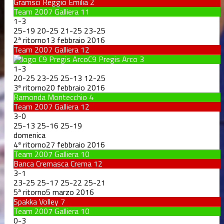
Gramsci Reggio Emilia
2
Team 2007 Galliera
11
1
-
3
25
-
19
20
-
25
21
-
25
23
-
25
2ª ritorno
13 febbraio 2016
Team 2007 Galliera
12
C9 Pregis Arco
3
1
-
3
20
-
25
23
-
25
25
-
13
12
-
25
3ª ritorno
20 febbraio 2016
Ramonda Montecchio
4
Team 2007 Galliera
12
3
-
0
25
-
13
25
-
16
25
-
19
domenica
4ª ritorno
27 febbraio 2016
Team 2007 Galliera
10
Banca Cremasca Crema
12
3
-
1
23
-
25
25
-
17
25
-
22
25
-
21
5ª ritorno
5 marzo 2016
Spakka Volley
7
Team 2007 Galliera
10
0
-
3