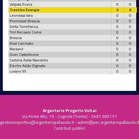
Valpala Evoca
0
0
Trentino Energie
0
0
Leonessa Iseo
0
0
Promoball Brescia
0
0
Delta Torrefranca
0
0
Tml Recoaro Como
0
0
Brescia
0
0
Real Calcinato
0
0
Barzanò
0
0
Duec Castelleone
0
0
Cartiera Adda Mandello
0
0
Electro Adda Olginate
0
0
Lurano 95
0
0
Argentario Progetto VolLei
Via Ponte Alto, 79 - Cognola (Trento) - 0461.985157
gestionesportiva@argentariopallavolo.it
-
admin@pec.argentariopallavolo.it
Contributi pubblici