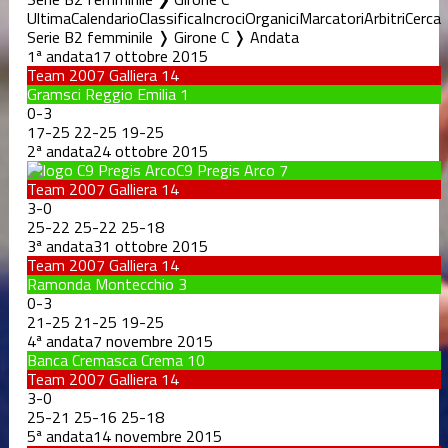
Ultima
Calendario
Classifica
Incroci
Organici
Marcatori
Arbitri
Cerca
Serie B2 femminile ❭ Girone C ❭ Andata
1ª andata
17 ottobre 2015
Team 2007 Galliera
14
Gramsci Reggio Emilia
1
0
-
3
17
-
25
22
-
25
19
-
25
2ª andata
24 ottobre 2015
C9 Pregis Arco
7
Team 2007 Galliera
14
3
-
0
25
-
22
25
-
22
25
-
18
3ª andata
31 ottobre 2015
Team 2007 Galliera
14
Ramonda Montecchio
3
0
-
3
21
-
25
21
-
25
19
-
25
4ª andata
7 novembre 2015
Banca Cremasca Crema
10
Team 2007 Galliera
14
3
-
0
25
-
21
25
-
16
25
-
18
5ª andata
14 novembre 2015