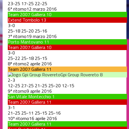
23
-
25
17
-
25
22
-
25
6ª ritorno
12 marzo 2016
Team 2007 Galliera
10
Extend Tombolo
13
3
-
0
25
-
18
25
-
20
25
-
16
7ª ritorno
19 marzo 2016
Porto Mantovano
11
Team 2007 Galliera
10
3
-
0
25
-
22
25
-
18
25
-
15
8ª ritorno
2 aprile 2016
Team 2007 Galliera
11
Gpi Group Rovereto
8
2
-
3
12
-
25
27
-
25
21
-
25
25
-
20
12
-
15
9ª ritorno
9 aprile 2016
San Vitale Montecchio
1
Team 2007 Galliera
11
3
-
1
21
-
25
25
-
11
25
-
15
25
-
16
10ª ritorno
16 aprile 2016
Team 2007 Galliera
11