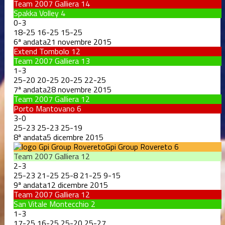
Team 2007 Galliera
14
Spakka Volley
4
0
-
3
18
-
25
16
-
25
15
-
25
6ª andata
21 novembre 2015
Extend Tombolo
12
Team 2007 Galliera
13
1
-
3
25
-
20
20
-
25
20
-
25
22
-
25
7ª andata
28 novembre 2015
Team 2007 Galliera
12
Porto Mantovano
6
3
-
0
25
-
23
25
-
23
25
-
19
8ª andata
5 dicembre 2015
Gpi Group Rovereto
6
Team 2007 Galliera
12
2
-
3
25
-
23
21
-
25
25
-
8
21
-
25
9
-
15
9ª andata
12 dicembre 2015
Team 2007 Galliera
12
San Vitale Montecchio
2
1
-
3
17
-
25
16
-
25
25
-
20
25
-
27